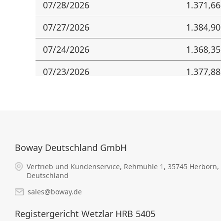
07/28/2026
1.371,66
07/27/2026
1.384,90
07/24/2026
1.368,35
07/23/2026
1.377,88
07/22/2026
1.390,39
07/21/2026
1.385,25
07/20/2026
1.362,32
Boway Deutschland GmbH
07/17/2026
1.338,96
Vertrieb und Kundenservice, Rehmühle 1, 35745 Herborn,
Deutschland
07/16/2026
1.352,44
sales@boway.de
07/15/2026
1.356,38
Registergericht Wetzlar HRB 5405