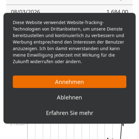
08/03/2026
1.684,00
Diese Website verwendet Website-Tracking-
07/31/2026
1.678,00
Technologien von Drittanbietern, um unsere Dienste
bereitzustellen und kontinuierlich zu verbessern und
07/30/2026
1.673,00
Werbung entsprechend den Interessen der Benutzer
anzuzeigen. Ich bin damit einverstanden und kann
07/29/2026
1.671,00
meine Einwilligung jederzeit mit Wirkung für die
Zukunft widerrufen oder ändern.
07/28/2026
1.672,00
07/27/2026
Annehmen
1.688,00
07/24/2026
1.666,00
Ablehnen
07/23/2026
1.678,00
Erfahren Sie mehr
07/22/2026
1.690,00
07/21/2026
1.686,00