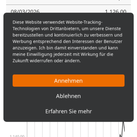
08/03/2026
1.126,00
Diese Website verwendet Website-Tracking-
07/31/2026
1.122,00
Technologien von Drittanbietern, um unsere Dienste
bereitzustellen und kontinuierlich zu verbessern und
07/30/2026
1.120,00
Werbung entsprechend den Interessen der Benutzer
anzuzeigen. Ich bin damit einverstanden und kann
07/29/2026
1.117,00
meine Einwilligung jederzeit mit Wirkung für die
Zukunft widerrufen oder ändern.
07/28/2026
1.119,00
07/27/2026
Annehmen
1.130,00
07/24/2026
1.117,00
Ablehnen
07/23/2026
1.124,00
Erfahren Sie mehr
07/22/2026
1.131,00
07/21/2026
1.127,00