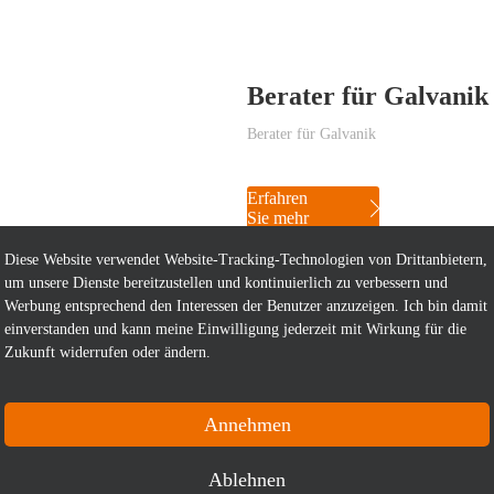
Berater für Galvanik
Berater für Galvanik
Erfahren
Sie mehr
Diese Website verwendet Website-Tracking-Technologien von Drittanbietern,
um unsere Dienste bereitzustellen und kontinuierlich zu verbessern und
Werbung entsprechend den Interessen der Benutzer anzuzeigen. Ich bin damit
einverstanden und kann meine Einwilligung jederzeit mit Wirkung für die
Zukunft widerrufen oder ändern.
Gewicht pro Längenr
Annehmen
Gewicht pro Längenrechner
Ablehnen